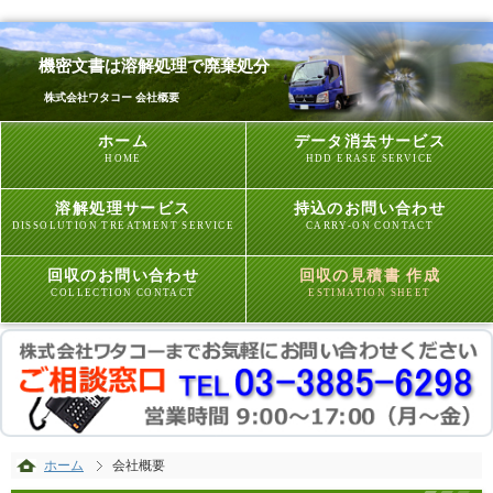
機密文書は溶解処理で廃棄処分
株式会社ワタコー 会社概要
ホーム
データ消去サービス
HOME
HDD ERASE SERVICE
溶解処理サービス
持込のお問い合わせ
DISSOLUTION TREATMENT SERVICE
CARRY-ON CONTACT
回収のお問い合わせ
回収の見積書 作成
COLLECTION CONTACT
ESTIMATION SHEET
ホーム
会社概要