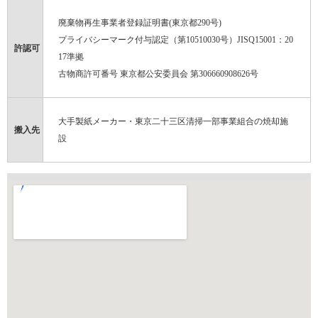
廃棄物再生事業者登録証明書(東京都290号)
プライバシーマーク付与認定（第10510030号）JISQ15001：20
許認可
17準拠
古物商許可番号 東京都公安委員会 第306660908626号
大手製紙メーカー・東京二十三区清掃一部事業組合の焼却施
搬入先
設